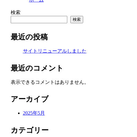
た経営資源を注入し、個人情報セキュリティ体制
とします。
検索
3．個人情報保護制度の策定と継続的改善
検索
当社は、全取締役および社員に個人情報保護の重
最近の投稿
定と継続的改善に、全社的に取り組みます。その
報取扱規程」を定めています。
サイトリニューアルしました
4．情報の適切な取り扱い
当社は、正当な事業遂行、社員の雇用および人事
最近のコメント
切に取得、利用、提供するものとし、利用目的の
ととするとともに、そのための措置を講じます。
表示できるコメントはありません。
監理します。
5．質問・苦情対応
アーカイブ
当社は、特定個人情報を含む個人情報の取扱いに
応します。
2025年5月
カテゴリー
【窓口】syshan株式会社総合窓口