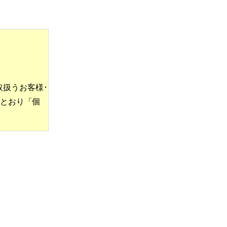
取扱うお客様･
とおり「個
する法律」
」を遵守しま
情に合致し