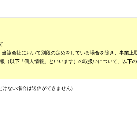
て
ます）は、当該会社において別段の定めをしている場合を除き、事業上
報（以下「個人情報」といいます）の取扱いについて、以下の
範の遵守
だけない場合は送信ができません)
政手続における特定の個人を識別するための番号の利用等に関
定個人情報の適正な取扱いに関するガイドライン（事業者編)
壊・漏洩等リスクに対し、合理的な安全対策を講じ、事業の実