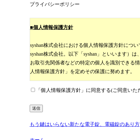
プライバシーポリシー
■個人情報保護方針
syshan株式会社における個人情報保護方針につい
syshan株式会社。以下「syshan」といい
お取引先関係者などの特定の個人を識別できる情
人情報保護方針」を定めその保護に努めます。
1．個人情報保護に関する法令およびその他の規
「個人情報保護方針」に同意する(ご同意いた
当社は、「個人情報の保護に関する法律」、「行
その他個人情報の保護に関する法令、および「特
す。
2．個人情報の安全性の確保
もう鍵はいらない新たな電子錠、電磁錠のあり方
当社は、個人情報への不正アクセスまたはその破
ホーム